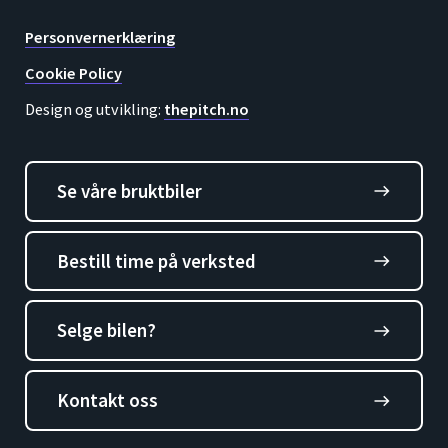
Personvernerklæring
Cookie Policy
Design og utvikling:
thepitch.no
Se våre bruktbiler
east
Bestill time på verksted
east
Selge bilen?
east
Kontakt oss
east