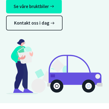
Se våre bruktbiler
east
Kontakt oss i dag
east